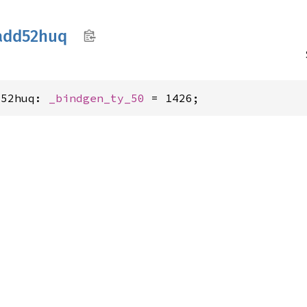
add52huq
d52huq: 
_bindgen_ty_50
 = 1426;