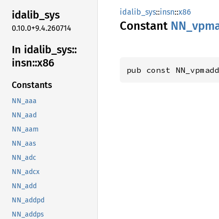
idalib_sys
::
insn
::
x86
idalib_
sys
Constant
NN_
vpm
0.10.0+9.4.260714
In idalib_
sys::
insn::
x86
pub const NN_vpmad
Constants
NN_aaa
NN_aad
NN_aam
NN_aas
NN_adc
NN_adcx
NN_add
NN_addpd
NN_addps