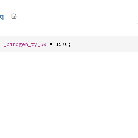
q
: 
_bindgen_ty_50
 = 1576;