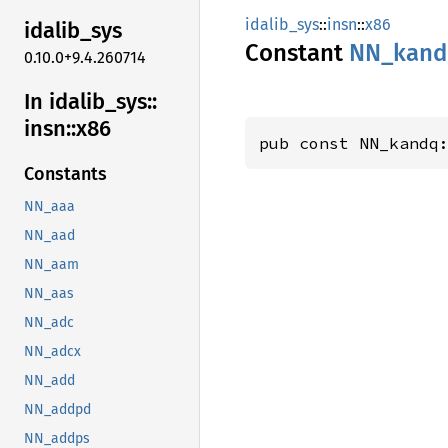
idalib_sys
::
insn
::
x86
idalib_
sys
Constant
NN_
kand
0.10.0+9.4.260714
In idalib_
sys::
insn::
x86
pub const NN_kandq
Constants
NN_aaa
NN_aad
NN_aam
NN_aas
NN_adc
NN_adcx
NN_add
NN_addpd
NN_addps