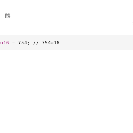
 
u16
 = 754; // 754u16