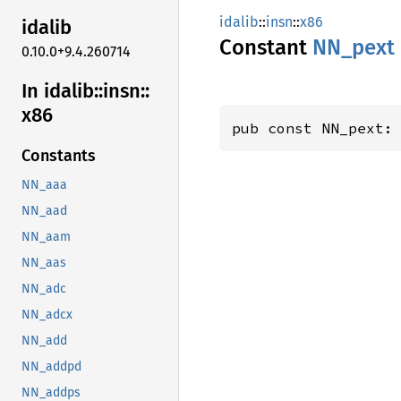
idalib
::
insn
::
x86
idalib
Constant
NN_pext
0.10.0+9.4.260714
In idalib::
insn::
x86
pub const NN_pext:
Constants
NN_aaa
NN_aad
NN_aam
NN_aas
NN_adc
NN_adcx
NN_add
NN_addpd
NN_addps