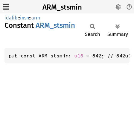
ARM_stsmin
idalib
::
insn
::
arm
Constant
ARM_
stsmin
Search
Summary
pub const ARM_stsmin: 
u16
 = 842; // 842u1